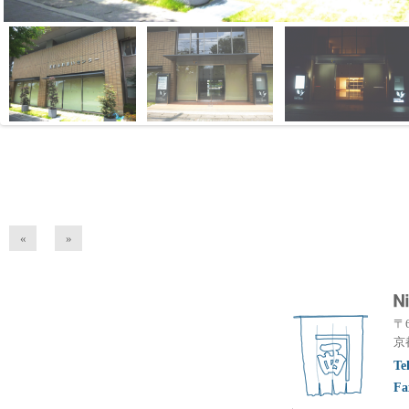
«
»
〒6
京
Te
Fa